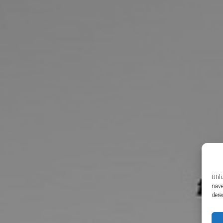
Util
nave
dere