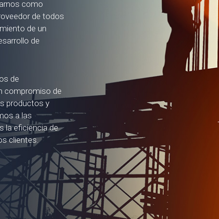
idarnos como
proveedor de todos
amiento de un
esarrollo de
os de
 un compromiso de
os productos y
amos a las
la eficiencia de
os clientes.