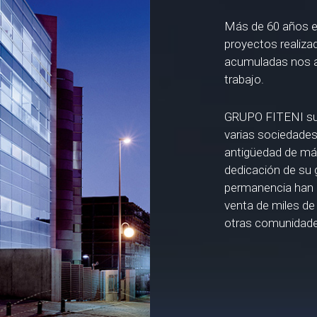
Más de 60 años en
proyectos realiza
acumuladas nos a
trabajo.
GRUPO FITENI sur
varias sociedades
antigüedad de má
dedicación de su
permanencia han h
venta de miles de
otras comunidad