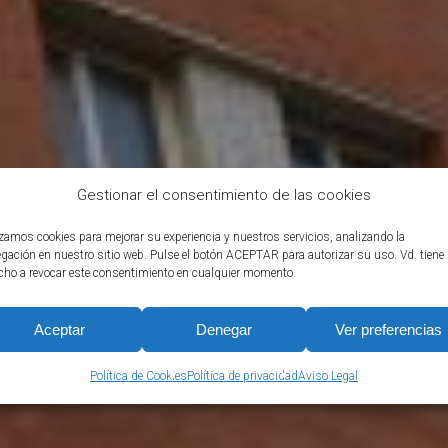
Gestionar el consentimiento de las cookies
izamos cookies para mejorar su experiencia y nuestros servicios, analizando la
gación en nuestro sitio web. Pulse el botón ACEPTAR para autorizar su uso. Vd. tiene
 LOS RÍOS 75. 4ª
cho a revocar este consentimiento en cualquier momento.
Aceptar
Denegar
Ver preferencias
Política de Cookies
Política de privacidad
Aviso Legal