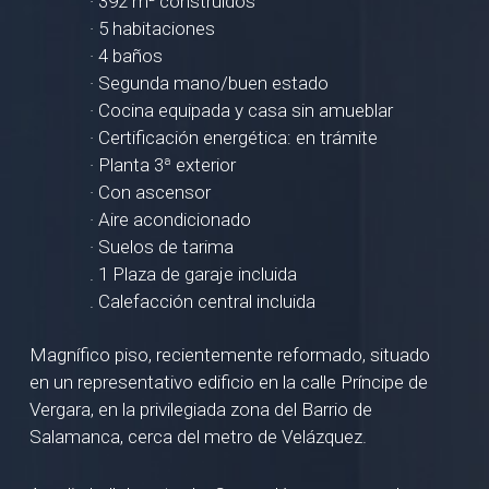
· 392 m² construidos
· 5 habitaciones
· 4 baños
· Segunda mano/buen estado
· Cocina equipada y casa sin amueblar
· Certificación energética: en trámite
· Planta 3ª exterior
· Con ascensor
· Aire acondicionado
· Suelos de tarima
. 1 Plaza de garaje incluida
. Calefacción central incluida
Magnífico piso, recientemente reformado, situado
en un representativo edificio en la calle Príncipe de
Vergara, en la privilegiada zona del Barrio de
Salamanca, cerca del metro de Velázquez.