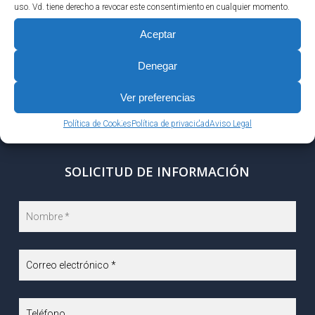
uso. Vd. tiene derecho a revocar este consentimiento en cualquier momento.
Aceptar
Disponemos de varias viviendas en alquiler, para
Denegar
ampliar más información puedes contactar con
nosotros
Ver preferencias
en
915103030
o en
fiteni@fiteni.es
Política de Cookies
Política de privacidad
Aviso Legal
SOLICITUD DE INFORMACIÓN