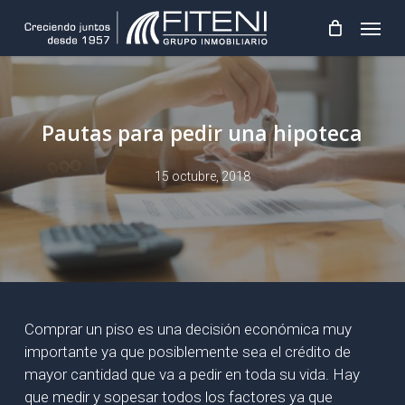
Skip
Menu
to
main
content
Pautas para pedir una hipoteca
15 octubre, 2018
Comprar un piso es una decisión económica muy
importante ya que posiblemente sea el crédito de
mayor cantidad que va a pedir en toda su vida. Hay
que medir y sopesar todos los factores ya que