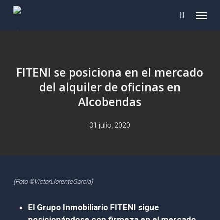
Skip
Menu
to
main
content
FITENI se posiciona en el mercado
del alquiler de oficinas en
Alcobendas
31 julio, 2020
(Foto ©VíctorLlorenteGarcía)
El Grupo Inmobiliario FITENI sigue
posicionándose con firmeza en el mercado