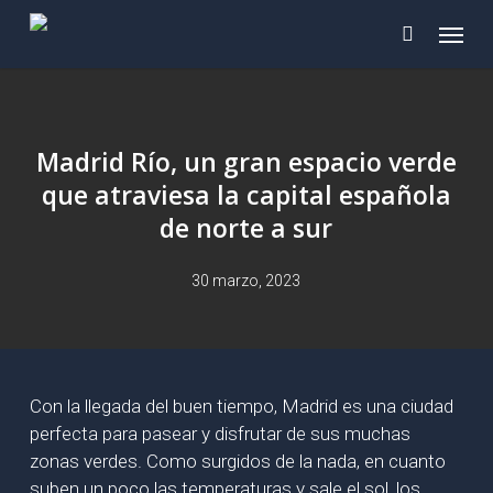
Skip
Menu
to
main
content
Madrid Río, un gran espacio verde
que atraviesa la capital española
de norte a sur
30 marzo, 2023
Con la llegada del buen tiempo, Madrid es una ciudad
perfecta para pasear y disfrutar de sus muchas
zonas verdes. Como surgidos de la nada, en cuanto
suben un poco las temperaturas y sale el sol, los