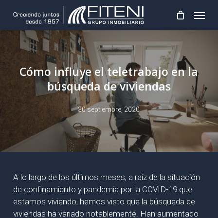
Skip
Menu
to
main
content
Cómo influye el teletrabajo en la
búsqueda de viviendas
30 septiembre, 2020
A lo largo de los últimos meses, a raíz de la situación
de confinamiento y pandemia por la COVID-19 que
estamos viviendo, hemos visto que la búsqueda de
viviendas ha variado notablemente. Han aumentado