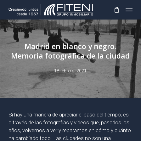
Skip
Menu
to
main
content
Madrid en blanco y negro.
Memoria fotográfica de la ciudad
18 febrero, 2021
Si hay una manera de apreciar el paso del tiempo, es
a través de las fotografías y videos que, pasados los
años, volvemos a ver y reparamos en cómo y cuánto
ha cambiado todo. Las ciudades no son una